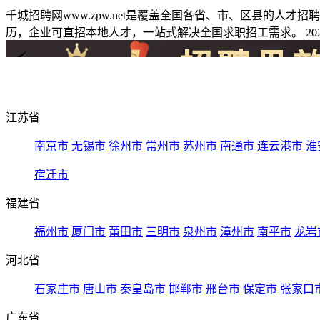
千城招聘网www.zpw.net是覆盖全国各省、市、区县的人
历，企业可直招本地人才，一站式解决全国求职招工需求。 2026
江苏省
南京市
无锡市
徐州市
常州市
苏州市
南通市
连云港市
淮
宿迁市
福建省
福州市
厦门市
莆田市
三明市
泉州市
漳州市
南平市
龙岩
河北省
石家庄市
唐山市
秦皇岛市
邯郸市
邢台市
保定市
张家口
广东省