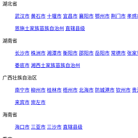
湖北省
武汉市
黄石市
十堰市
宜昌市
襄阳市
鄂州市
荆门市
孝感
恩施土家族苗族自治州
直辖县级
湖南省
长沙市
株洲市
湘潭市
衡阳市
邵阳市
岳阳市
常德市
张家
娄底市
湘西土家族苗族自治州
广西壮族自治区
南宁市
柳州市
桂林市
梧州市
北海市
防城港市
钦州市
贵
来宾市
崇左市
海南省
海口市
三亚市
三沙市
直辖县级