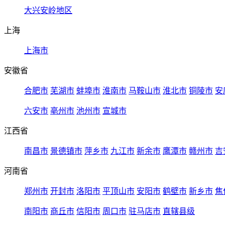
大兴安岭地区
上海
上海市
安徽省
合肥市
芜湖市
蚌埠市
淮南市
马鞍山市
淮北市
铜陵市
安
六安市
亳州市
池州市
宣城市
江西省
南昌市
景德镇市
萍乡市
九江市
新余市
鹰潭市
赣州市
吉
河南省
郑州市
开封市
洛阳市
平顶山市
安阳市
鹤壁市
新乡市
焦
南阳市
商丘市
信阳市
周口市
驻马店市
直辖县级