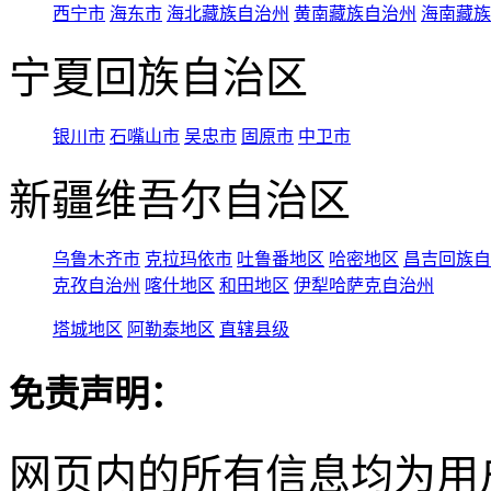
西宁市
海东市
海北藏族自治州
黄南藏族自治州
海南藏族
宁夏回族自治区
银川市
石嘴山市
吴忠市
固原市
中卫市
新疆维吾尔自治区
乌鲁木齐市
克拉玛依市
吐鲁番地区
哈密地区
昌吉回族自
克孜自治州
喀什地区
和田地区
伊犁哈萨克自治州
塔城地区
阿勒泰地区
直辖县级
免责声明：
网页内的所有信息均为用