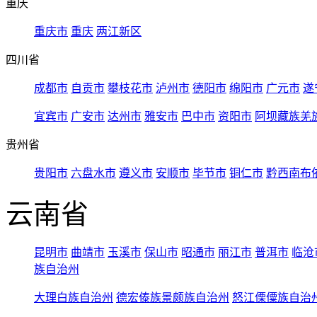
重庆
重庆市
重庆
两江新区
四川省
成都市
自贡市
攀枝花市
泸州市
德阳市
绵阳市
广元市
遂
宜宾市
广安市
达州市
雅安市
巴中市
资阳市
阿坝藏族羌
贵州省
贵阳市
六盘水市
遵义市
安顺市
毕节市
铜仁市
黔西南布
云南省
昆明市
曲靖市
玉溪市
保山市
昭通市
丽江市
普洱市
临沧
族自治州
大理白族自治州
德宏傣族景颇族自治州
怒江傈僳族自治