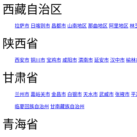
西藏自治区
拉萨市
日喀则市
昌都市
山南地区
那曲地区
阿里地区
林
陕西省
西安市
铜川市
宝鸡市
咸阳市
渭南市
延安市
汉中市
榆林
甘肃省
兰州市
嘉峪关市
金昌市
白银市
天水市
武威市
张掖市
平
临夏回族自治州
甘南藏族自治州
青海省