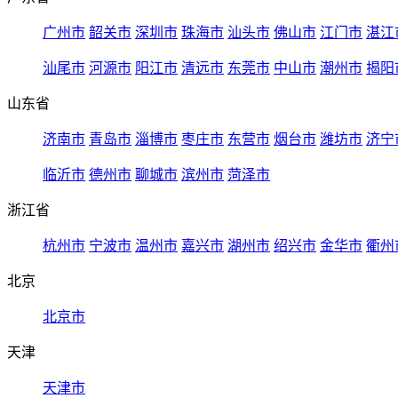
广州市
韶关市
深圳市
珠海市
汕头市
佛山市
江门市
湛江
汕尾市
河源市
阳江市
清远市
东莞市
中山市
潮州市
揭阳
山东省
济南市
青岛市
淄博市
枣庄市
东营市
烟台市
潍坊市
济宁
临沂市
德州市
聊城市
滨州市
菏泽市
浙江省
杭州市
宁波市
温州市
嘉兴市
湖州市
绍兴市
金华市
衢州
北京
北京市
天津
天津市