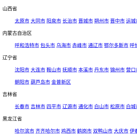
山西省
太原市
大同市
阳泉市
长治市
晋城市
朔州市
晋中市
运城
内蒙古自治区
呼和浩特市
包头市
乌海市
赤峰市
通辽市
鄂尔多斯市
呼
辽宁省
沈阳市
大连市
鞍山市
抚顺市
本溪市
丹东市
锦州市
营口
朝阳市
葫芦岛市
金普新区
吉林省
长春市
吉林市
四平市
辽源市
通化市
白山市
松原市
白城
黑龙江省
哈尔滨市
齐齐哈尔市
鸡西市
鹤岗市
双鸭山市
大庆市
伊