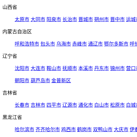
山西省
太原市
大同市
阳泉市
长治市
晋城市
朔州市
晋中市
运城
内蒙古自治区
呼和浩特市
包头市
乌海市
赤峰市
通辽市
鄂尔多斯市
呼
辽宁省
沈阳市
大连市
鞍山市
抚顺市
本溪市
丹东市
锦州市
营口
朝阳市
葫芦岛市
金普新区
吉林省
长春市
吉林市
四平市
辽源市
通化市
白山市
松原市
白城
黑龙江省
哈尔滨市
齐齐哈尔市
鸡西市
鹤岗市
双鸭山市
大庆市
伊