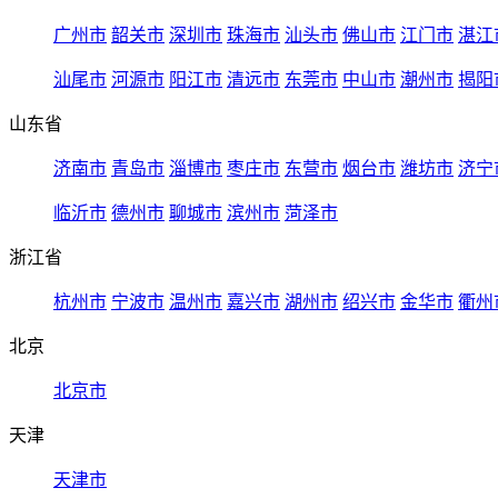
广州市
韶关市
深圳市
珠海市
汕头市
佛山市
江门市
湛江
汕尾市
河源市
阳江市
清远市
东莞市
中山市
潮州市
揭阳
山东省
济南市
青岛市
淄博市
枣庄市
东营市
烟台市
潍坊市
济宁
临沂市
德州市
聊城市
滨州市
菏泽市
浙江省
杭州市
宁波市
温州市
嘉兴市
湖州市
绍兴市
金华市
衢州
北京
北京市
天津
天津市