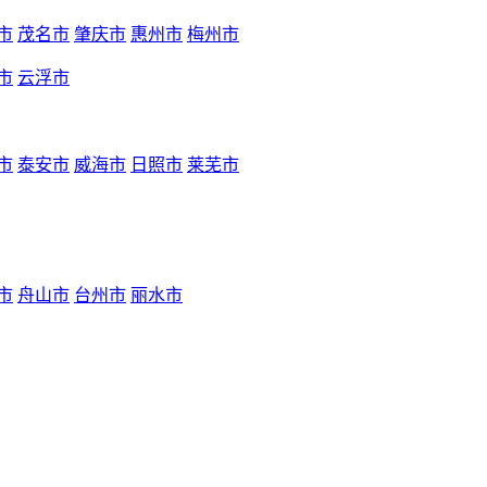
市
茂名市
肇庆市
惠州市
梅州市
市
云浮市
市
泰安市
威海市
日照市
莱芜市
市
舟山市
台州市
丽水市