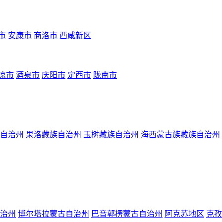
市
安康市
商洛市
西咸新区
凉市
酒泉市
庆阳市
定西市
陇南市
自治州
果洛藏族自治州
玉树藏族自治州
海西蒙古族藏族自治州
治州
博尔塔拉蒙古自治州
巴音郭楞蒙古自治州
阿克苏地区
克孜