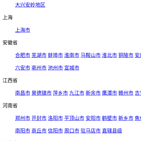
大兴安岭地区
上海
上海市
安徽省
合肥市
芜湖市
蚌埠市
淮南市
马鞍山市
淮北市
铜陵市
安
六安市
亳州市
池州市
宣城市
江西省
南昌市
景德镇市
萍乡市
九江市
新余市
鹰潭市
赣州市
吉
河南省
郑州市
开封市
洛阳市
平顶山市
安阳市
鹤壁市
新乡市
焦
南阳市
商丘市
信阳市
周口市
驻马店市
直辖县级