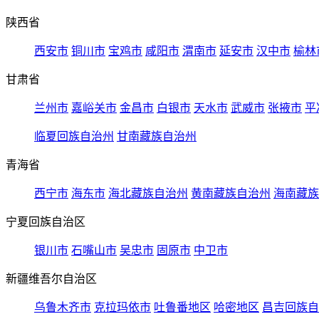
陕西省
西安市
铜川市
宝鸡市
咸阳市
渭南市
延安市
汉中市
榆林
甘肃省
兰州市
嘉峪关市
金昌市
白银市
天水市
武威市
张掖市
平
临夏回族自治州
甘南藏族自治州
青海省
西宁市
海东市
海北藏族自治州
黄南藏族自治州
海南藏族
宁夏回族自治区
银川市
石嘴山市
吴忠市
固原市
中卫市
新疆维吾尔自治区
乌鲁木齐市
克拉玛依市
吐鲁番地区
哈密地区
昌吉回族自