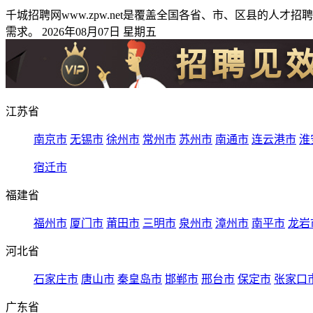
千城招聘网www.zpw.net是覆盖全国各省、市、区县的
需求。 2026年08月07日 星期五
江苏省
南京市
无锡市
徐州市
常州市
苏州市
南通市
连云港市
淮
宿迁市
福建省
福州市
厦门市
莆田市
三明市
泉州市
漳州市
南平市
龙岩
河北省
石家庄市
唐山市
秦皇岛市
邯郸市
邢台市
保定市
张家口
广东省