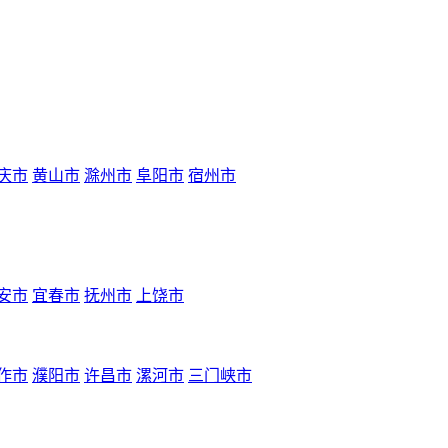
庆市
黄山市
滁州市
阜阳市
宿州市
安市
宜春市
抚州市
上饶市
作市
濮阳市
许昌市
漯河市
三门峡市