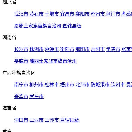
湖北省
武汉市
黄石市
十堰市
宜昌市
襄阳市
鄂州市
荆门市
孝感
恩施土家族苗族自治州
直辖县级
湖南省
长沙市
株洲市
湘潭市
衡阳市
邵阳市
岳阳市
常德市
张家
娄底市
湘西土家族苗族自治州
广西壮族自治区
南宁市
柳州市
桂林市
梧州市
北海市
防城港市
钦州市
贵
来宾市
崇左市
海南省
海口市
三亚市
三沙市
直辖县级
重庆