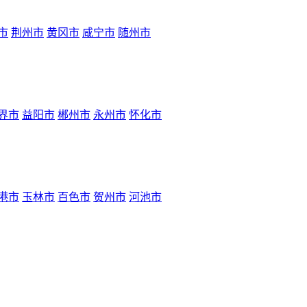
市
荆州市
黄冈市
咸宁市
随州市
界市
益阳市
郴州市
永州市
怀化市
港市
玉林市
百色市
贺州市
河池市