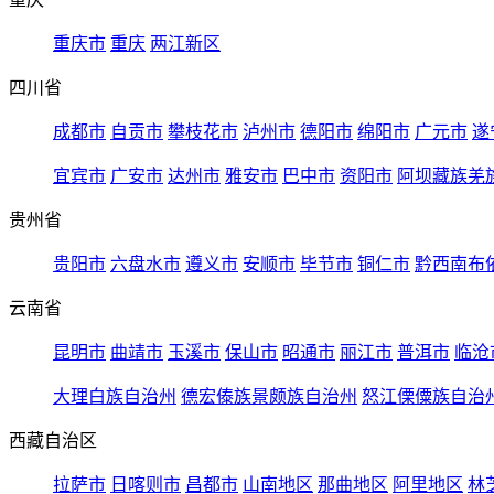
重庆市
重庆
两江新区
四川省
成都市
自贡市
攀枝花市
泸州市
德阳市
绵阳市
广元市
遂
宜宾市
广安市
达州市
雅安市
巴中市
资阳市
阿坝藏族羌
贵州省
贵阳市
六盘水市
遵义市
安顺市
毕节市
铜仁市
黔西南布
云南省
昆明市
曲靖市
玉溪市
保山市
昭通市
丽江市
普洱市
临沧
大理白族自治州
德宏傣族景颇族自治州
怒江傈僳族自治
西藏自治区
拉萨市
日喀则市
昌都市
山南地区
那曲地区
阿里地区
林