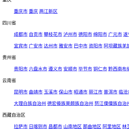
重庆市
重庆
两江新区
四川省
成都市
自贡市
攀枝花市
泸州市
德阳市
绵阳市
广元市
遂
宜宾市
广安市
达州市
雅安市
巴中市
资阳市
阿坝藏族羌
贵州省
贵阳市
六盘水市
遵义市
安顺市
毕节市
铜仁市
黔西南布
云南省
昆明市
曲靖市
玉溪市
保山市
昭通市
丽江市
普洱市
临沧
大理白族自治州
德宏傣族景颇族自治州
怒江傈僳族自治
西藏自治区
拉萨市
日喀则市
昌都市
山南地区
那曲地区
阿里地区
林