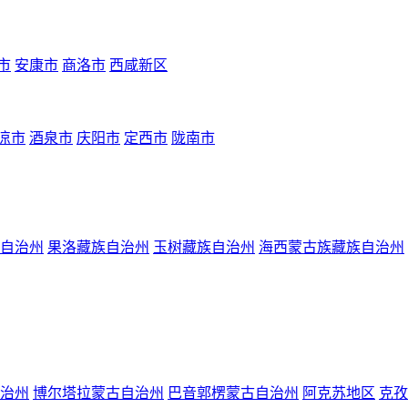
市
安康市
商洛市
西咸新区
凉市
酒泉市
庆阳市
定西市
陇南市
自治州
果洛藏族自治州
玉树藏族自治州
海西蒙古族藏族自治州
治州
博尔塔拉蒙古自治州
巴音郭楞蒙古自治州
阿克苏地区
克孜