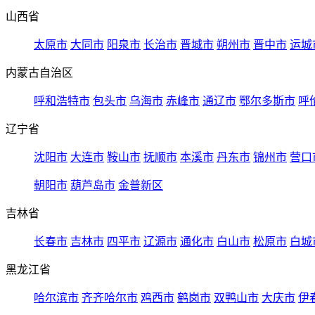
山西省
太原市
大同市
阳泉市
长治市
晋城市
朔州市
晋中市
运城
内蒙古自治区
呼和浩特市
包头市
乌海市
赤峰市
通辽市
鄂尔多斯市
呼
辽宁省
沈阳市
大连市
鞍山市
抚顺市
本溪市
丹东市
锦州市
营口
朝阳市
葫芦岛市
金普新区
吉林省
长春市
吉林市
四平市
辽源市
通化市
白山市
松原市
白城
黑龙江省
哈尔滨市
齐齐哈尔市
鸡西市
鹤岗市
双鸭山市
大庆市
伊