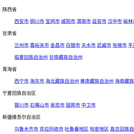
陕西省
西安市
铜川市
宝鸡市
咸阳市
渭南市
延安市
汉中市
榆林
甘肃省
兰州市
嘉峪关市
金昌市
白银市
天水市
武威市
张掖市
平
临夏回族自治州
甘南藏族自治州
青海省
西宁市
海东市
海北藏族自治州
黄南藏族自治州
海南藏族
宁夏回族自治区
银川市
石嘴山市
吴忠市
固原市
中卫市
新疆维吾尔自治区
乌鲁木齐市
克拉玛依市
吐鲁番地区
哈密地区
昌吉回族自