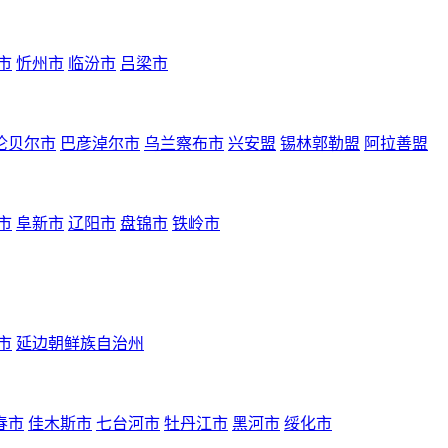
市
忻州市
临汾市
吕梁市
伦贝尔市
巴彦淖尔市
乌兰察布市
兴安盟
锡林郭勒盟
阿拉善盟
市
阜新市
辽阳市
盘锦市
铁岭市
市
延边朝鲜族自治州
春市
佳木斯市
七台河市
牡丹江市
黑河市
绥化市