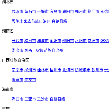
湖北省
武汉市
黄石市
十堰市
宜昌市
襄阳市
鄂州市
荆门市
孝感
恩施土家族苗族自治州
直辖县级
湖南省
长沙市
株洲市
湘潭市
衡阳市
邵阳市
岳阳市
常德市
张家
娄底市
湘西土家族苗族自治州
广西壮族自治区
南宁市
柳州市
桂林市
梧州市
北海市
防城港市
钦州市
贵
来宾市
崇左市
海南省
海口市
三亚市
三沙市
直辖县级
重庆