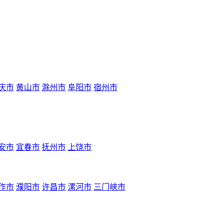
庆市
黄山市
滁州市
阜阳市
宿州市
安市
宜春市
抚州市
上饶市
作市
濮阳市
许昌市
漯河市
三门峡市