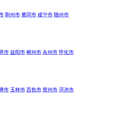
市
荆州市
黄冈市
咸宁市
随州市
界市
益阳市
郴州市
永州市
怀化市
港市
玉林市
百色市
贺州市
河池市