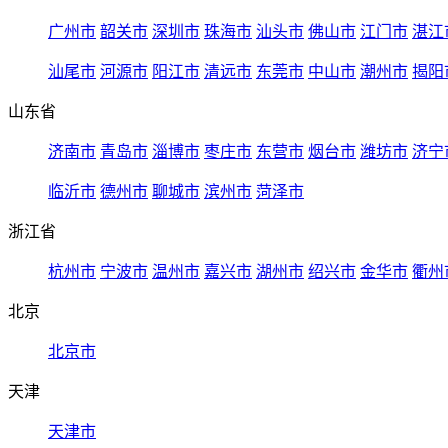
广州市
韶关市
深圳市
珠海市
汕头市
佛山市
江门市
湛江
汕尾市
河源市
阳江市
清远市
东莞市
中山市
潮州市
揭阳
山东省
济南市
青岛市
淄博市
枣庄市
东营市
烟台市
潍坊市
济宁
临沂市
德州市
聊城市
滨州市
菏泽市
浙江省
杭州市
宁波市
温州市
嘉兴市
湖州市
绍兴市
金华市
衢州
北京
北京市
天津
天津市