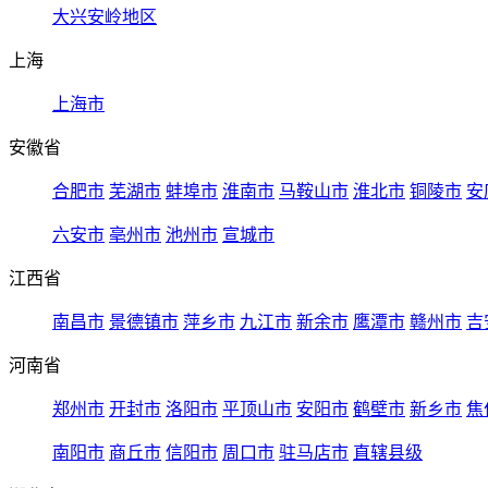
大兴安岭地区
上海
上海市
安徽省
合肥市
芜湖市
蚌埠市
淮南市
马鞍山市
淮北市
铜陵市
安
六安市
亳州市
池州市
宣城市
江西省
南昌市
景德镇市
萍乡市
九江市
新余市
鹰潭市
赣州市
吉
河南省
郑州市
开封市
洛阳市
平顶山市
安阳市
鹤壁市
新乡市
焦
南阳市
商丘市
信阳市
周口市
驻马店市
直辖县级