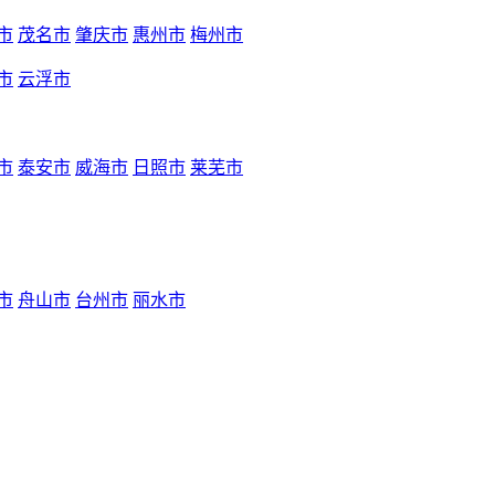
市
茂名市
肇庆市
惠州市
梅州市
市
云浮市
市
泰安市
威海市
日照市
莱芜市
市
舟山市
台州市
丽水市