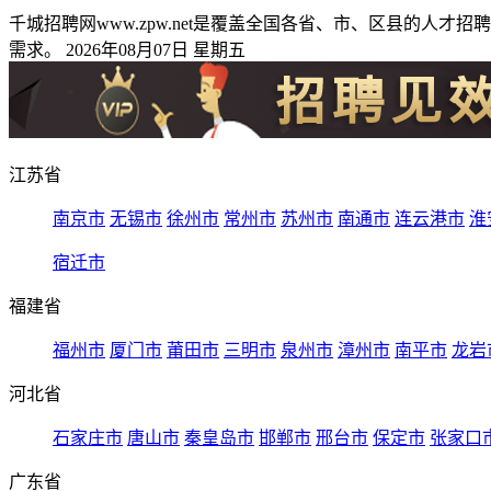
千城招聘网www.zpw.net是覆盖全国各省、市、区县的
需求。 2026年08月07日 星期五
江苏省
南京市
无锡市
徐州市
常州市
苏州市
南通市
连云港市
淮
宿迁市
福建省
福州市
厦门市
莆田市
三明市
泉州市
漳州市
南平市
龙岩
河北省
石家庄市
唐山市
秦皇岛市
邯郸市
邢台市
保定市
张家口
广东省