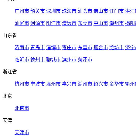
广州市
韶关市
深圳市
珠海市
汕头市
佛山市
江门市
湛江
汕尾市
河源市
阳江市
清远市
东莞市
中山市
潮州市
揭阳
山东省
济南市
青岛市
淄博市
枣庄市
东营市
烟台市
潍坊市
济宁
临沂市
德州市
聊城市
滨州市
菏泽市
浙江省
杭州市
宁波市
温州市
嘉兴市
湖州市
绍兴市
金华市
衢州
北京
北京市
天津
天津市