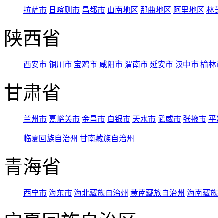
拉萨市
日喀则市
昌都市
山南地区
那曲地区
阿里地区
林
陕西省
西安市
铜川市
宝鸡市
咸阳市
渭南市
延安市
汉中市
榆林
甘肃省
兰州市
嘉峪关市
金昌市
白银市
天水市
武威市
张掖市
平
临夏回族自治州
甘南藏族自治州
青海省
西宁市
海东市
海北藏族自治州
黄南藏族自治州
海南藏族