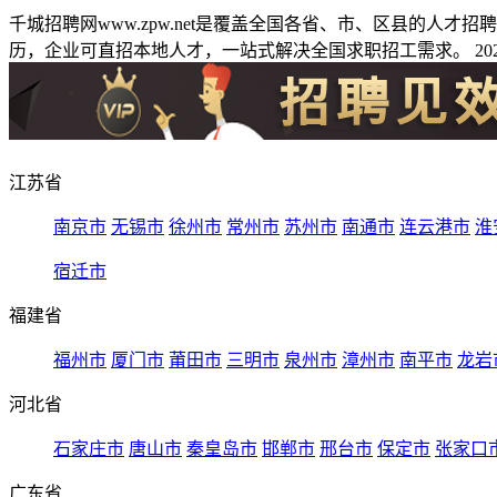
千城招聘网www.zpw.net是覆盖全国各省、市、区县的人
历，企业可直招本地人才，一站式解决全国求职招工需求。 2026
江苏省
南京市
无锡市
徐州市
常州市
苏州市
南通市
连云港市
淮
宿迁市
福建省
福州市
厦门市
莆田市
三明市
泉州市
漳州市
南平市
龙岩
河北省
石家庄市
唐山市
秦皇岛市
邯郸市
邢台市
保定市
张家口
广东省