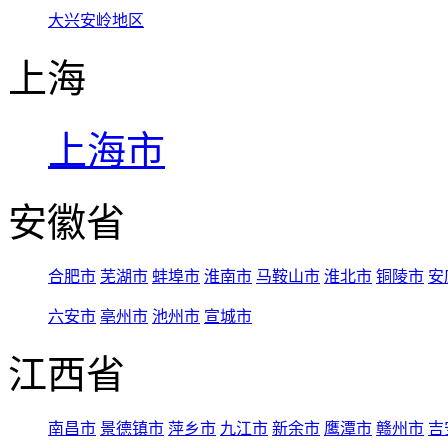
大兴安岭地区
上海
上海市
安徽省
合肥市
芜湖市
蚌埠市
淮南市
马鞍山市
淮北市
铜陵市
安
六安市
亳州市
池州市
宣城市
江西省
南昌市
景德镇市
萍乡市
九江市
新余市
鹰潭市
赣州市
吉