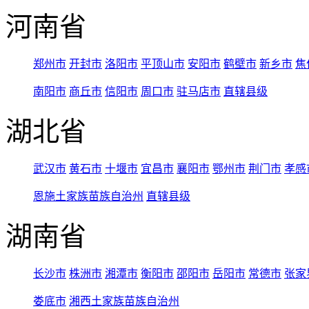
河南省
郑州市
开封市
洛阳市
平顶山市
安阳市
鹤壁市
新乡市
焦
南阳市
商丘市
信阳市
周口市
驻马店市
直辖县级
湖北省
武汉市
黄石市
十堰市
宜昌市
襄阳市
鄂州市
荆门市
孝感
恩施土家族苗族自治州
直辖县级
湖南省
长沙市
株洲市
湘潭市
衡阳市
邵阳市
岳阳市
常德市
张家
娄底市
湘西土家族苗族自治州