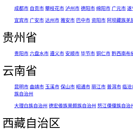
成都市
自贡市
攀枝花市
泸州市
德阳市
绵阳市
广元市
遂
宜宾市
广安市
达州市
雅安市
巴中市
资阳市
阿坝藏族羌
贵州省
贵阳市
六盘水市
遵义市
安顺市
毕节市
铜仁市
黔西南布
云南省
昆明市
曲靖市
玉溪市
保山市
昭通市
丽江市
普洱市
临沧
族自治州
大理白族自治州
德宏傣族景颇族自治州
怒江傈僳族自治
西藏自治区