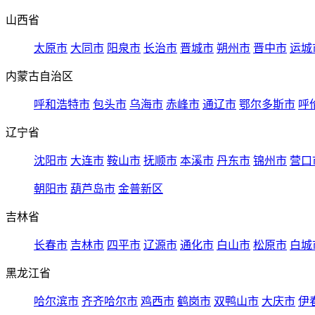
山西省
太原市
大同市
阳泉市
长治市
晋城市
朔州市
晋中市
运城
内蒙古自治区
呼和浩特市
包头市
乌海市
赤峰市
通辽市
鄂尔多斯市
呼
辽宁省
沈阳市
大连市
鞍山市
抚顺市
本溪市
丹东市
锦州市
营口
朝阳市
葫芦岛市
金普新区
吉林省
长春市
吉林市
四平市
辽源市
通化市
白山市
松原市
白城
黑龙江省
哈尔滨市
齐齐哈尔市
鸡西市
鹤岗市
双鸭山市
大庆市
伊