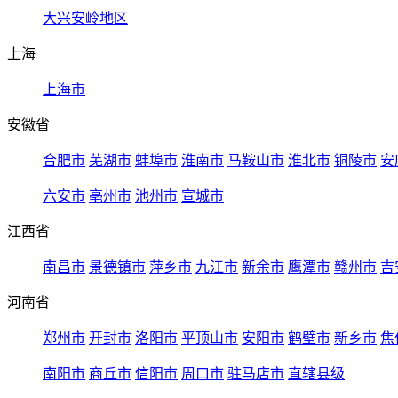
大兴安岭地区
上海
上海市
安徽省
合肥市
芜湖市
蚌埠市
淮南市
马鞍山市
淮北市
铜陵市
安
六安市
亳州市
池州市
宣城市
江西省
南昌市
景德镇市
萍乡市
九江市
新余市
鹰潭市
赣州市
吉
河南省
郑州市
开封市
洛阳市
平顶山市
安阳市
鹤壁市
新乡市
焦
南阳市
商丘市
信阳市
周口市
驻马店市
直辖县级