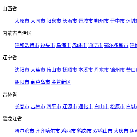
山西省
太原市
大同市
阳泉市
长治市
晋城市
朔州市
晋中市
运城
内蒙古自治区
呼和浩特市
包头市
乌海市
赤峰市
通辽市
鄂尔多斯市
呼
辽宁省
沈阳市
大连市
鞍山市
抚顺市
本溪市
丹东市
锦州市
营口
朝阳市
葫芦岛市
金普新区
吉林省
长春市
吉林市
四平市
辽源市
通化市
白山市
松原市
白城
黑龙江省
哈尔滨市
齐齐哈尔市
鸡西市
鹤岗市
双鸭山市
大庆市
伊