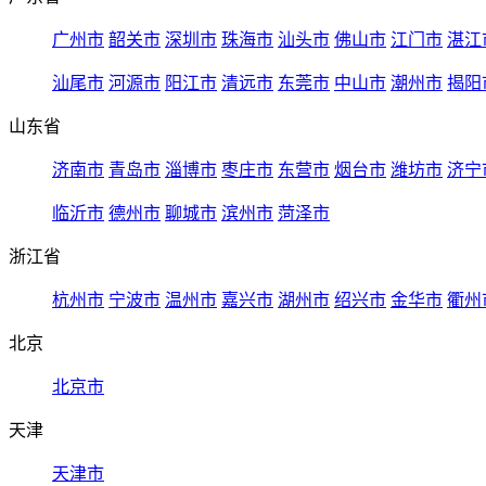
广州市
韶关市
深圳市
珠海市
汕头市
佛山市
江门市
湛江
汕尾市
河源市
阳江市
清远市
东莞市
中山市
潮州市
揭阳
山东省
济南市
青岛市
淄博市
枣庄市
东营市
烟台市
潍坊市
济宁
临沂市
德州市
聊城市
滨州市
菏泽市
浙江省
杭州市
宁波市
温州市
嘉兴市
湖州市
绍兴市
金华市
衢州
北京
北京市
天津
天津市