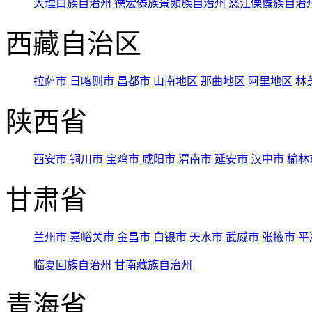
大理白族自治州
德宏傣族景颇族自治州
怒江傈僳族自治
西藏自治区
拉萨市
日喀则市
昌都市
山南地区
那曲地区
阿里地区
林
陕西省
西安市
铜川市
宝鸡市
咸阳市
渭南市
延安市
汉中市
榆林
甘肃省
兰州市
嘉峪关市
金昌市
白银市
天水市
武威市
张掖市
平
临夏回族自治州
甘南藏族自治州
青海省