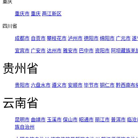
重庆
重庆市
重庆
两江新区
四川省
成都市
自贡市
攀枝花市
泸州市
德阳市
绵阳市
广元市
遂
宜宾市
广安市
达州市
雅安市
巴中市
资阳市
阿坝藏族羌
贵州省
贵阳市
六盘水市
遵义市
安顺市
毕节市
铜仁市
黔西南布
云南省
昆明市
曲靖市
玉溪市
保山市
昭通市
丽江市
普洱市
临沧
族自治州