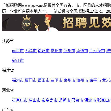
千城招聘网www.zpw.net是覆盖全国各省、市、区县的人
历，企业可直招本地人才，一站式解决全国求职招工需求。 2026
江苏省
南京市
无锡市
徐州市
常州市
苏州市
南通市
连云港市
淮
宿迁市
福建省
福州市
厦门市
莆田市
三明市
泉州市
漳州市
南平市
龙岩
河北省
石家庄市
唐山市
秦皇岛市
邯郸市
邢台市
保定市
张家口
广东省