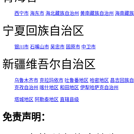
西宁市
海东市
海北藏族自治州
黄南藏族自治州
海南藏族
宁夏回族自治区
银川市
石嘴山市
吴忠市
固原市
中卫市
新疆维吾尔自治区
乌鲁木齐市
克拉玛依市
吐鲁番地区
哈密地区
昌吉回族自
克孜自治州
喀什地区
和田地区
伊犁哈萨克自治州
塔城地区
阿勒泰地区
直辖县级
免责声明：