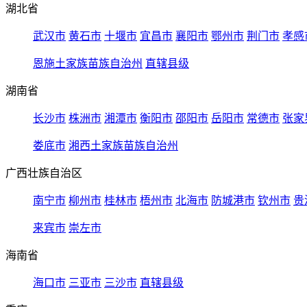
湖北省
武汉市
黄石市
十堰市
宜昌市
襄阳市
鄂州市
荆门市
孝感
恩施土家族苗族自治州
直辖县级
湖南省
长沙市
株洲市
湘潭市
衡阳市
邵阳市
岳阳市
常德市
张家
娄底市
湘西土家族苗族自治州
广西壮族自治区
南宁市
柳州市
桂林市
梧州市
北海市
防城港市
钦州市
贵
来宾市
崇左市
海南省
海口市
三亚市
三沙市
直辖县级